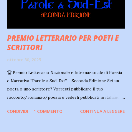
sincero e commovente sull’amore e sulle relazioni umane.
📍 Dove leggerlo: Disponibile su...
PREMIO LETTERARIO PER POETI E
SCRITTORI
ottobre 30, 2025
🏆 Premio Letterario Nazionale e Internazionale di Poesia
e Narrativa “Parole a Sud-Est” – Seconda Edizione Sei un
poeta o uno scrittore? Vorresti pubblicare il tuo
racconto/romanzo/poesia e vederli pubblicati in italiano,
inglese e spagnolo? Partecipa al nostro Premio Letterario
CONDIVIDI
1 COMMENTO
CONTINUA A LEGGERE
! I vincitori( per le sezioni dedicate alle opere inedite)
vedranno la loro opera pubblicata e tradotta in spagnolo e
inglese! CF Editore di Federico Calafati indice la Seconda