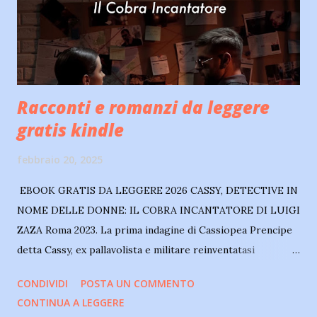
Racconti e romanzi da leggere
gratis kindle
febbraio 20, 2025
EBOOK GRATIS DA LEGGERE 2026 CASSY, DETECTIVE IN
NOME DELLE DONNE: IL COBRA INCANTATORE DI LUIGI
ZAZA Roma 2023. La prima indagine di Cassiopea Prencipe
detta Cassy, ex pallavolista e militare reinventatasi
giornalista-detective a seguito di tragici avvenimenti. Il
CONDIVIDI
POSTA UN COMMENTO
brutale assassinio della giovane Vittoria, sancisce l'inizio
CONTINUA A LEGGERE
della sua carriera di detective e del suo cammino