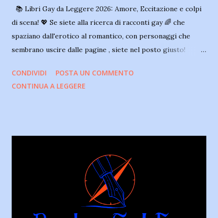
📚 Libri Gay da Leggere 2026: Amore, Eccitazione e colpi
di scena! 💖 Se siete alla ricerca di racconti gay 🌈 che
spaziano dall'erotico al romantico, con personaggi che
sembrano uscire dalle pagine , siete nel posto giusto!
Abbiamo selezionato per voi una serie di titoli che vi
CONDIVIDI
POSTA UN COMMENTO
faranno emozionare, riflettere e sognare, tra amori
CONTINUA A LEGGERE
travolgenti e situazioni inaspettate. 📖 E se l’Arancina fosse
Gay – Vincenzo Ribaudo - Libro/ebook gay romance
introspettivo e ironico Un viaggio tra amore, ironia e
autenticità nella Palermo di ieri e di oggi Vittorio è un
uomo brillante e ironico 😄 che racconta con leggerezza e
profondità le sue esperienze d’amore, tra momenti
esilaranti e difficoltà inaspettate. In una Palermo ancora
restia ai cambiamenti, trova il grande amore della sua vita
❤️, una relazione che dura da oltre 30 anni. Tra amicizie,
perdite e risate, questo romanzo offre uno sguardo