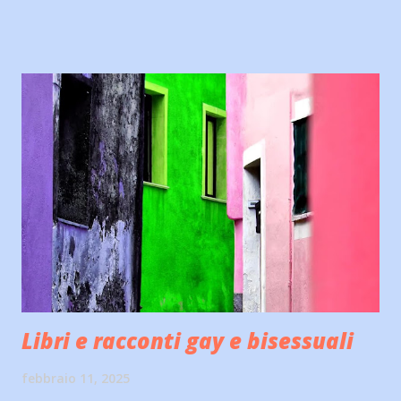
professionale e umano. L'indagine che svolgerà a fianco
all'affascinante maresciallo dei Carabinieri Silvia Marchionni,
porterà Cassy, donna schiva e diffidente, ad evolvere il suo
carattere e scoprire di possedere delle doti particolari.
Cassy, immergendosi in una torbida realtà, proverà a
trovare il vero colpevole. LEGGI SUBITO GRATIS SU
AMAZON KINDLE! STORIE DI UN MONDO MECCANICO,
PRIMO VOLUME DELLA SAGA FANTASY STEAMPUNK
OMONIMA DI DANIELE TORRETTA In un ottocentesco
mondo alimentato dall'energia del vapore, tra imponenti
navi volanti e maestose città dai mille comignoli, non tutto
è come appare...
Libri e racconti gay e bisessuali
febbraio 11, 2025